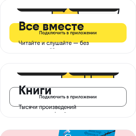
399 ₽ в мес
21 ₽ в день
Все вместе
Подключить в приложении
Читайте и слушайте — без
ограничений*
299 ₽ в мес
14 ₽ в день
Книги
Подключить в приложении
Тысячи произведений
с доступом офлайн