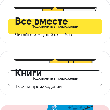
399 ₽ в мес
21 ₽ в день
Все вместе
Подключить в приложении
Читайте и слушайте — без
ограничений*
299 ₽ в мес
14 ₽ в день
Книги
Подключить в приложении
Тысячи произведений
с доступом офлайн