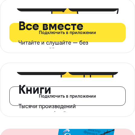
399 ₽ в мес
21 ₽ в день
Все вместе
Подключить в приложении
Читайте и слушайте — без
ограничений*
299 ₽ в мес
14 ₽ в день
Книги
Подключить в приложении
Тысячи произведений
с доступом офлайн