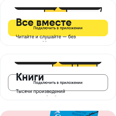
399 ₽ в мес
21 ₽ в день
Все вместе
Подключить в приложении
Читайте и слушайте — без
ограничений*
299 ₽ в мес
14 ₽ в день
Книги
Подключить в приложении
Тысячи произведений
с доступом офлайн