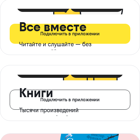
399 ₽ в мес
21 ₽ в день
Все вместе
Подключить в приложении
Читайте и слушайте — без
ограничений*
299 ₽ в мес
14 ₽ в день
Книги
Подключить в приложении
Тысячи произведений
с доступом офлайн