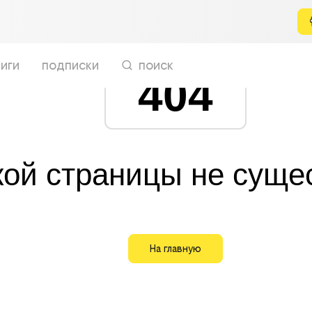
иги
подписки
поиск
404
кой страницы не суще
На главную