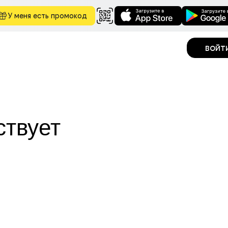
У меня есть промокод
войт
ствует