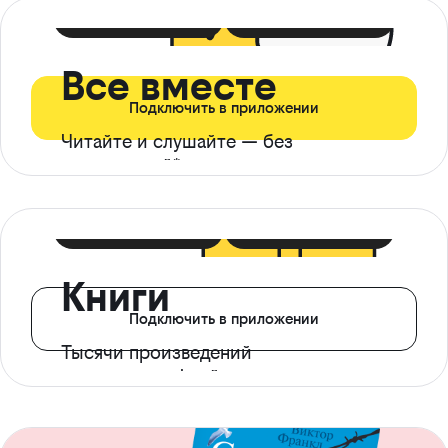
399 ₽ в мес
21 ₽ в день
Все вместе
Подключить в приложении
Читайте и слушайте — без
ограничений*
299 ₽ в мес
14 ₽ в день
Книги
Подключить в приложении
Тысячи произведений
с доступом офлайн