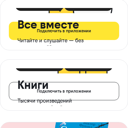
399 ₽ в мес
21 ₽ в день
Все вместе
Подключить в приложении
Читайте и слушайте — без
ограничений*
299 ₽ в мес
14 ₽ в день
Книги
Подключить в приложении
Тысячи произведений
с доступом офлайн