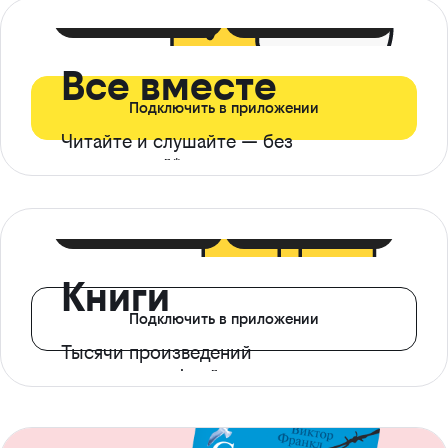
399 ₽ в мес
21 ₽ в день
Все вместе
Подключить в приложении
Читайте и слушайте — без
ограничений*
299 ₽ в мес
14 ₽ в день
Книги
Подключить в приложении
Тысячи произведений
с доступом офлайн