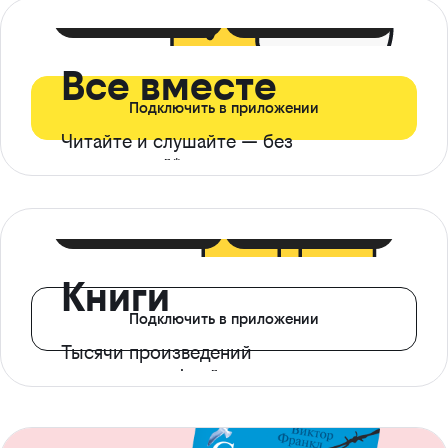
399 ₽ в мес
21 ₽ в день
Все вместе
Подключить в приложении
Читайте и слушайте — без
ограничений*
299 ₽ в мес
14 ₽ в день
Книги
Подключить в приложении
Тысячи произведений
с доступом офлайн