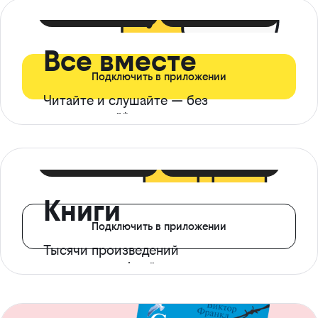
399 ₽ в мес
21 ₽ в день
Все вместе
Подключить в приложении
Читайте и слушайте — без
ограничений*
299 ₽ в мес
14 ₽ в день
Книги
Подключить в приложении
Тысячи произведений
с доступом офлайн