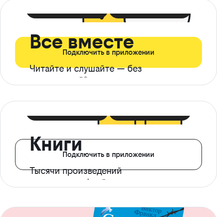
399 ₽ в мес
21 ₽ в день
Все вместе
Подключить в приложении
Читайте и слушайте — без
ограничений*
299 ₽ в мес
14 ₽ в день
Книги
Подключить в приложении
Тысячи произведений
с доступом офлайн