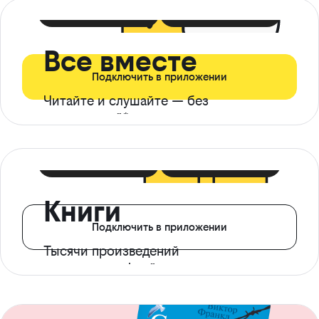
399 ₽ в мес
21 ₽ в день
Все вместе
Подключить в приложении
Читайте и слушайте — без
ограничений*
299 ₽ в мес
14 ₽ в день
Книги
Подключить в приложении
Тысячи произведений
с доступом офлайн