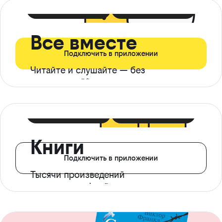
399 ₽ в мес
21 ₽ в день
Все вместе
Подключить в приложении
Читайте и слушайте — без
ограничений*
299 ₽ в мес
14 ₽ в день
Книги
Подключить в приложении
Тысячи произведений
с доступом офлайн