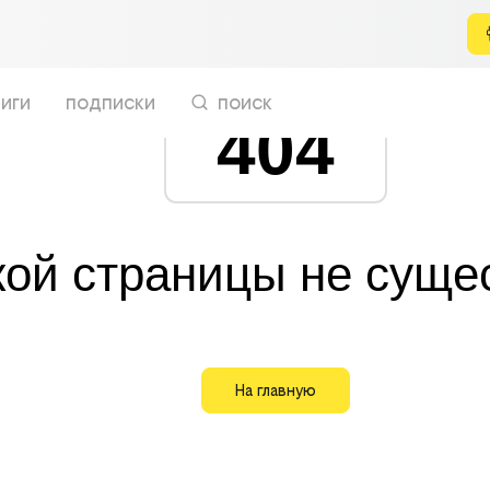
иги
подписки
поиск
404
кой страницы не суще
На главную