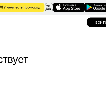
У меня есть промокод
войт
ствует