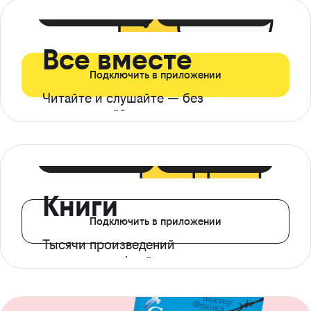
399 ₽ в мес
21 ₽ в день
Все вместе
Подключить в приложении
Читайте и слушайте — без
ограничений*
299 ₽ в мес
14 ₽ в день
Книги
Подключить в приложении
Тысячи произведений
с доступом офлайн