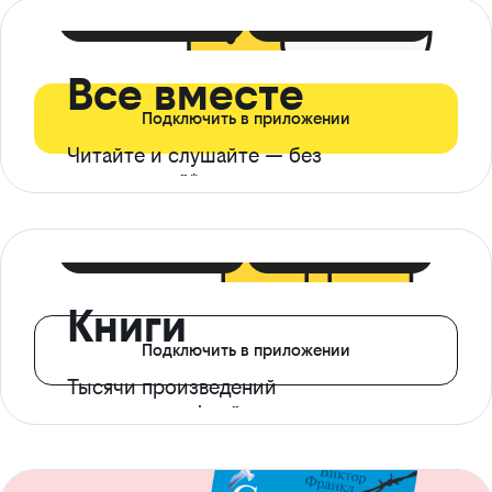
399 ₽ в мес
21 ₽ в день
Все вместе
Подключить в приложении
Читайте и слушайте — без
ограничений*
299 ₽ в мес
14 ₽ в день
Книги
Подключить в приложении
Тысячи произведений
с доступом офлайн