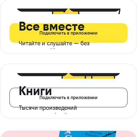
399 ₽ в мес
21 ₽ в день
Все вместе
Подключить в приложении
Читайте и слушайте — без
ограничений*
299 ₽ в мес
14 ₽ в день
Книги
Подключить в приложении
Тысячи произведений
с доступом офлайн