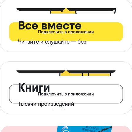
399 ₽ в мес
21 ₽ в день
Все вместе
Подключить в приложении
Читайте и слушайте — без
ограничений*
299 ₽ в мес
14 ₽ в день
Книги
Подключить в приложении
Тысячи произведений
с доступом офлайн