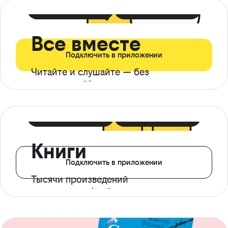
399 ₽ в мес
21 ₽ в день
Все вместе
Подключить в приложении
Читайте и слушайте — без
ограничений*
299 ₽ в мес
14 ₽ в день
Книги
Подключить в приложении
Тысячи произведений
с доступом офлайн