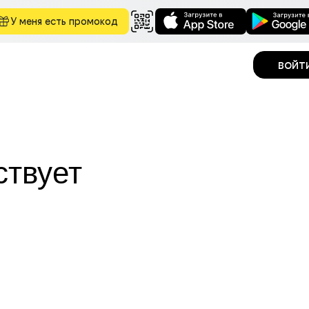
У меня есть промокод
войт
ствует