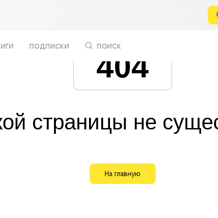
иги
подписки
поиск
404
кой страницы не суще
На главную