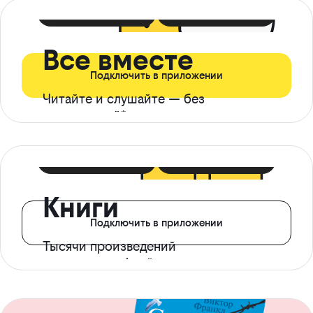
399 ₽ в мес
21 ₽ в день
Все вместе
Подключить в приложении
Читайте и слушайте — без
ограничений*
299 ₽ в мес
14 ₽ в день
Книги
Подключить в приложении
Тысячи произведений
с доступом офлайн