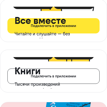
399 ₽ в мес
21 ₽ в день
Все вместе
Подключить в приложении
Читайте и слушайте — без
ограничений*
299 ₽ в мес
14 ₽ в день
Книги
Подключить в приложении
Тысячи произведений
с доступом офлайн