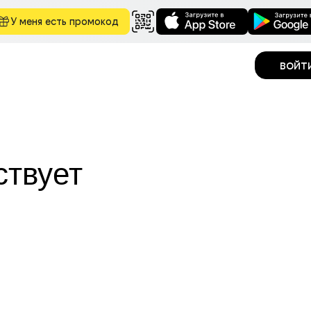
У меня есть промокод
войт
ствует