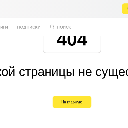
иги
подписки
поиск
404
кой страницы не суще
На главную