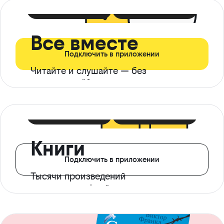
399 ₽ в мес
21 ₽ в день
Все вместе
Подключить в приложении
Читайте и слушайте — без
ограничений*
299 ₽ в мес
14 ₽ в день
Книги
Подключить в приложении
Тысячи произведений
с доступом офлайн