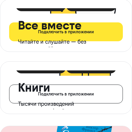
399 ₽ в мес
21 ₽ в день
Все вместе
Подключить в приложении
Читайте и слушайте — без
ограничений*
299 ₽ в мес
14 ₽ в день
Книги
Подключить в приложении
Тысячи произведений
с доступом офлайн