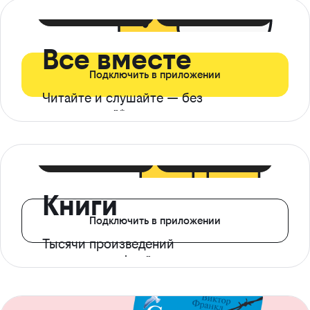
399 ₽ в мес
21 ₽ в день
Все вместе
Подключить в приложении
Читайте и слушайте — без
ограничений*
299 ₽ в мес
14 ₽ в день
Книги
Подключить в приложении
Тысячи произведений
с доступом офлайн