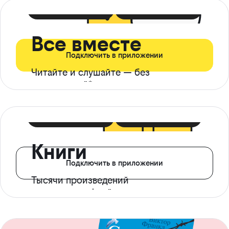
399 ₽ в мес
21 ₽ в день
Все вместе
Подключить в приложении
Читайте и слушайте — без
ограничений*
299 ₽ в мес
14 ₽ в день
Книги
Подключить в приложении
Тысячи произведений
с доступом офлайн