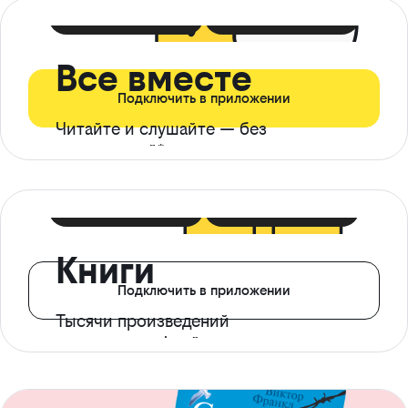
399 ₽ в мес
21 ₽ в день
Все вместе
Подключить в приложении
Читайте и слушайте — без
ограничений*
299 ₽ в мес
14 ₽ в день
Книги
Подключить в приложении
Тысячи произведений
с доступом офлайн