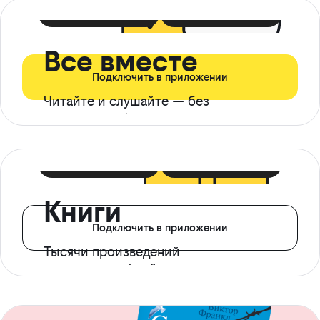
399 ₽ в мес
21 ₽ в день
Все вместе
Подключить в приложении
Читайте и слушайте — без
ограничений*
299 ₽ в мес
14 ₽ в день
Книги
Подключить в приложении
Тысячи произведений
с доступом офлайн