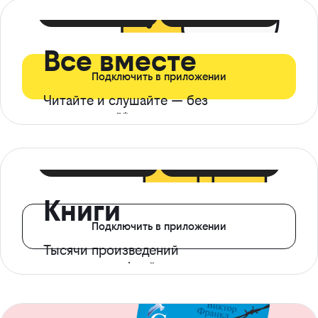
399 ₽ в мес
21 ₽ в день
Все вместе
Подключить в приложении
Читайте и слушайте — без
ограничений*
299 ₽ в мес
14 ₽ в день
Книги
Подключить в приложении
Тысячи произведений
с доступом офлайн