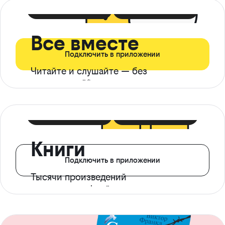
399 ₽ в мес
21 ₽ в день
Все вместе
Подключить в приложении
Читайте и слушайте — без
ограничений*
299 ₽ в мес
14 ₽ в день
Книги
Подключить в приложении
Тысячи произведений
с доступом офлайн