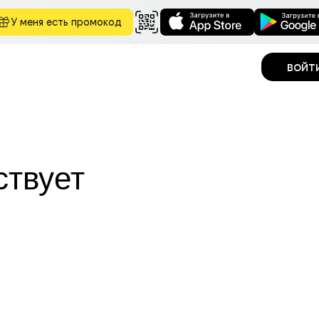
У меня есть промокод
войт
ствует