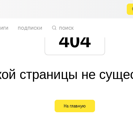
иги
подписки
поиск
404
кой страницы не суще
На главную