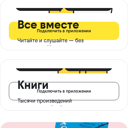
399 ₽ в мес
21 ₽ в день
Все вместе
Подключить в приложении
Читайте и слушайте — без
ограничений*
299 ₽ в мес
14 ₽ в день
Книги
Подключить в приложении
Тысячи произведений
с доступом офлайн