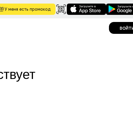
У меня есть промокод
войт
ствует