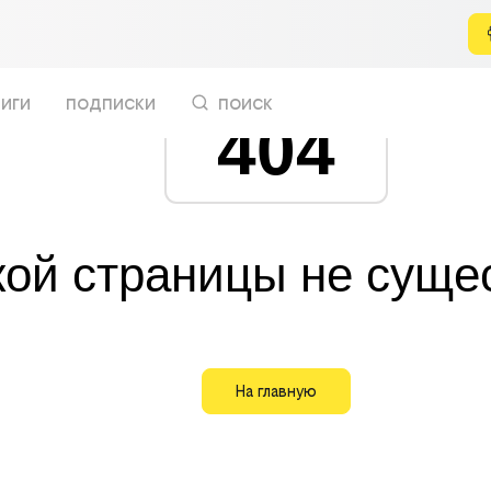
иги
подписки
поиск
404
кой страницы не суще
На главную