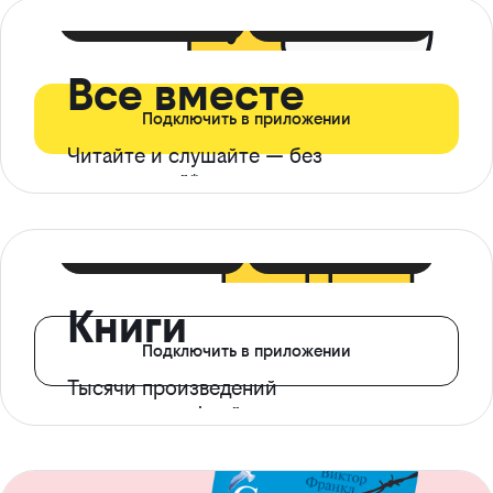
399 ₽ в мес
21 ₽ в день
Все вместе
Подключить в приложении
Читайте и слушайте — без
ограничений*
299 ₽ в мес
14 ₽ в день
Книги
Подключить в приложении
Тысячи произведений
с доступом офлайн