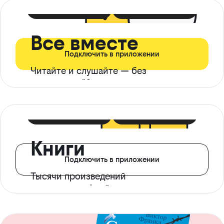
399 ₽ в мес
21 ₽ в день
Все вместе
Подключить в приложении
Читайте и слушайте — без
ограничений*
299 ₽ в мес
14 ₽ в день
Книги
Подключить в приложении
Тысячи произведений
с доступом офлайн