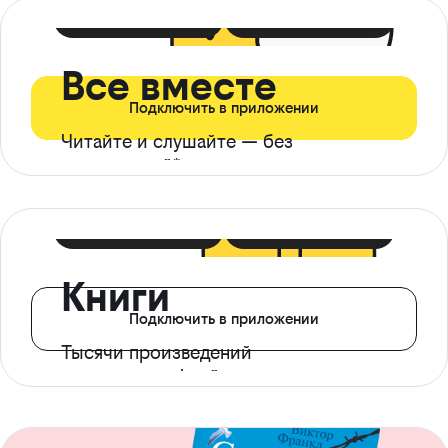
399 ₽ в мес
21 ₽ в день
Все вместе
Подключить в приложении
Читайте и слушайте — без
ограничений*
299 ₽ в мес
14 ₽ в день
Книги
Подключить в приложении
Тысячи произведений
с доступом офлайн