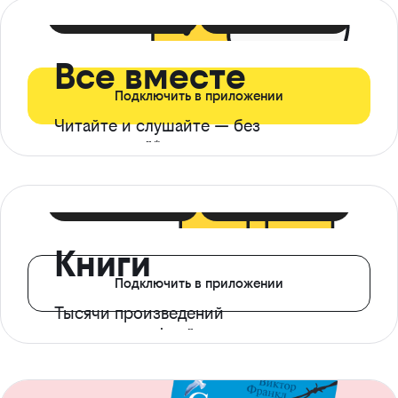
399 ₽ в мес
21 ₽ в день
Все вместе
Подключить в приложении
Читайте и слушайте — без
ограничений*
299 ₽ в мес
14 ₽ в день
Книги
Подключить в приложении
Тысячи произведений
с доступом офлайн