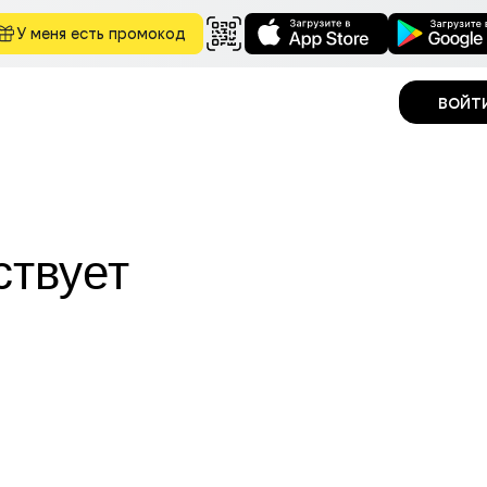
У меня есть промокод
войт
ствует