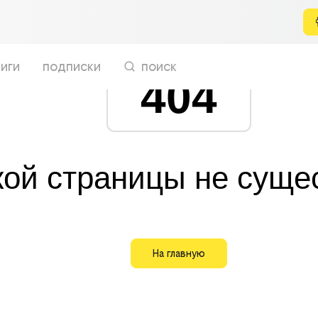
иги
подписки
поиск
404
кой страницы не суще
На главную