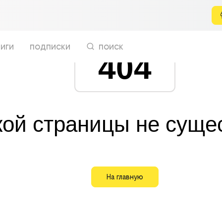
иги
подписки
поиск
404
кой страницы не суще
На главную