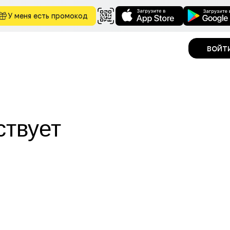
У меня есть промокод
войт
ствует