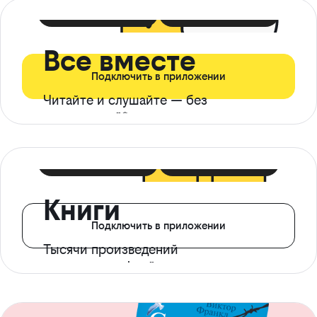
399 ₽ в мес
21 ₽ в день
Все вместе
Подключить в приложении
Читайте и слушайте — без
ограничений*
299 ₽ в мес
14 ₽ в день
Книги
Подключить в приложении
Тысячи произведений
с доступом офлайн