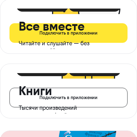
399 ₽ в мес
21 ₽ в день
Все вместе
Подключить в приложении
Читайте и слушайте — без
ограничений*
299 ₽ в мес
14 ₽ в день
Книги
Подключить в приложении
Тысячи произведений
с доступом офлайн