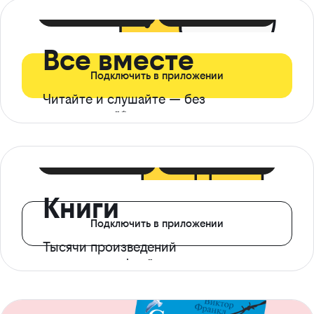
399 ₽ в мес
21 ₽ в день
Все вместе
Подключить в приложении
Читайте и слушайте — без
ограничений*
299 ₽ в мес
14 ₽ в день
Книги
Подключить в приложении
Тысячи произведений
с доступом офлайн