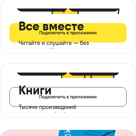
399 ₽ в мес
21 ₽ в день
Все вместе
Подключить в приложении
Читайте и слушайте — без
ограничений*
299 ₽ в мес
14 ₽ в день
Книги
Подключить в приложении
Тысячи произведений
с доступом офлайн