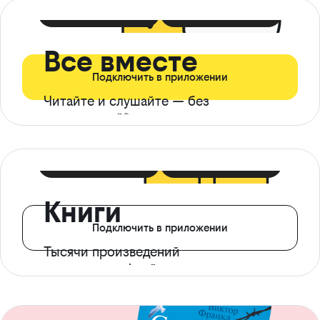
399 ₽ в мес
21 ₽ в день
Все вместе
Подключить в приложении
Читайте и слушайте — без
ограничений*
299 ₽ в мес
14 ₽ в день
Книги
Подключить в приложении
Тысячи произведений
с доступом офлайн