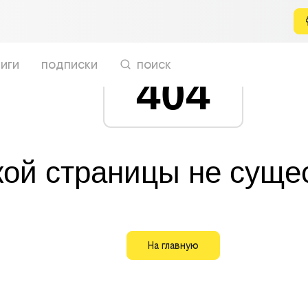
иги
подписки
поиск
404
кой страницы не суще
На главную