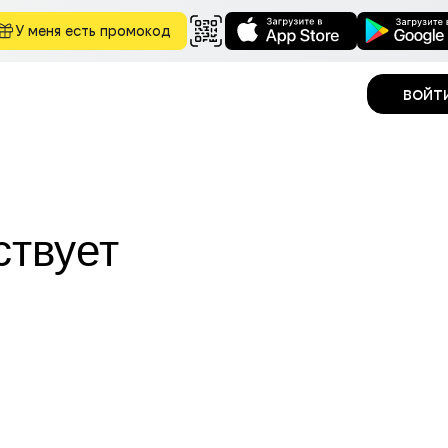
У меня есть промокод
войт
ствует