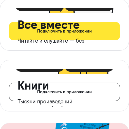
399 ₽ в мес
21 ₽ в день
Все вместе
Подключить в приложении
Читайте и слушайте — без
ограничений*
299 ₽ в мес
14 ₽ в день
Книги
Подключить в приложении
Тысячи произведений
с доступом офлайн