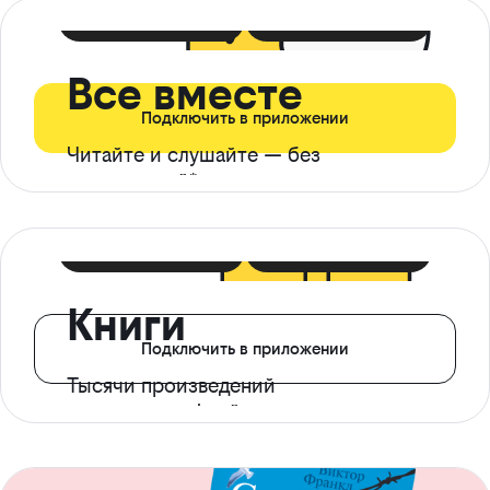
399 ₽ в мес
21 ₽ в день
Все вместе
Подключить в приложении
Читайте и слушайте — без
ограничений*
299 ₽ в мес
14 ₽ в день
Книги
Подключить в приложении
Тысячи произведений
с доступом офлайн