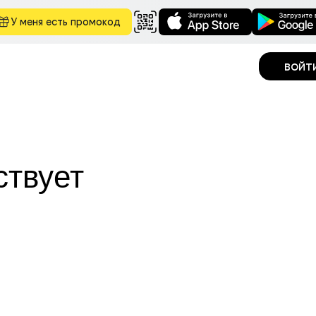
У меня есть промокод
войт
ствует