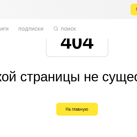
иги
подписки
поиск
404
кой страницы не суще
На главную